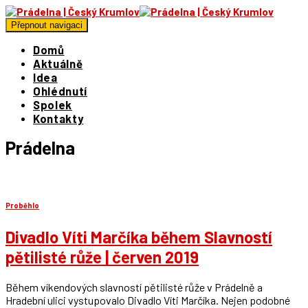
Přepnout navigaci
Domů
Aktuálně
Idea
Ohlédnutí
Spolek
Kontakty
Prádelna
Proběhlo
Divadlo Víti Marčíka během Slavností
pětilisté růže | červen 2019
Během víkendových slavností pětilisté růže v Prádelně a
Hradební ulici vystupovalo Divadlo Víti Marčíka. Nejen podobné