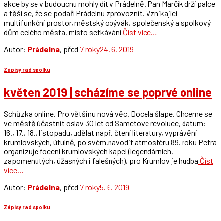
akce by se v budoucnu mohly dít v Prádelně. Pan Marčík drží palce
a těší se, že se podaří Prádelnu zprovoznit. Vznikající
multifunkční prostor, městský obývák, společenský a spolkový
dům celého města, místo setkávání
Číst více…
Autor:
Prádelna
, před
7 roky
24. 6. 2019
Zápisy rad spolku
květen 2019 | scházíme se poprvé online
Schůzka online. Pro většinu nová věc. Docela šlape. Chceme se
ve městě účastnit oslav 30 let od Sametové revoluce, datum:
16., 17., 18., listopadu, udělat např. čtení literatury, vyprávění
krumlovských, útulně, po svém,navodit atmosféru 89. roku Petra
organizuje focení krumlovských kapel (legendárních,
zapomenutých, úžasných i falešných), pro Krumlov je hudba
Číst
více…
Autor:
Prádelna
, před
7 roky
5. 6. 2019
Zápisy rad spolku