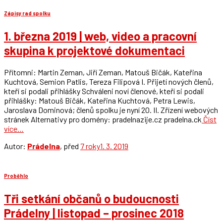
Zápisy rad spolku
1. března 2019 | web, video a pracovní
skupina k projektové dokumentaci
Přítomni: Martin Zeman, Jiří Zeman, Matouš Bičák, Kateřina
Kuchtová, Semion Patlis, Tereza Filipová I. Přijetí nových členů,
kteří si podali přihlášky Schváleni noví členové, kteří si podali
přihlášky: Matouš Bičák, Kateřina Kuchtová, Petra Lewis,
Jaroslava Dominová; členů spolku je nyní 20. II. Zřízení webových
stránek Alternativy pro domény: pradelnazije.cz pradelna.ck
Číst
více…
Autor:
Prádelna
, před
7 roky
1. 3. 2019
Proběhlo
Tři setkání občanů o budoucnosti
Prádelny | listopad – prosinec 2018