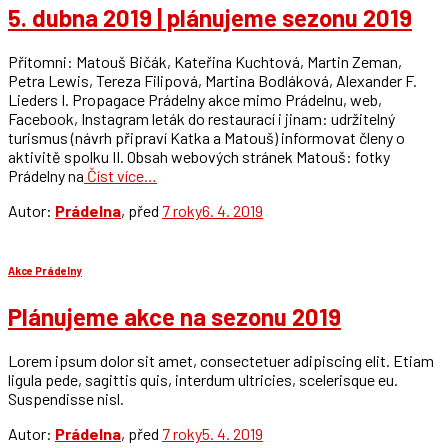
5. dubna 2019 | plánujeme sezonu 2019
Přítomni: Matouš Bičák, Kateřina Kuchtová, Martin Zeman,
Petra Lewis, Tereza Filipová, Martina Bodláková, Alexander F.
Lieders I. Propagace Prádelny akce mimo Prádelnu, web,
Facebook, Instagram leták do restaurací i jinam: udržitelný
turismus (návrh připraví Katka a Matouš) informovat členy o
aktivitě spolku II. Obsah webových stránek Matouš: fotky
Prádelny na
Číst více…
Autor:
Prádelna
, před
7 roky
6. 4. 2019
Akce Prádelny
Plánujeme akce na sezonu 2019
Lorem ipsum dolor sit amet, consectetuer adipiscing elit. Etiam
ligula pede, sagittis quis, interdum ultricies, scelerisque eu.
Suspendisse nisl.
Autor:
Prádelna
, před
7 roky
5. 4. 2019