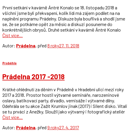
První setkání v kavárně Ántré Konalo se 18. listopadu 2018 a
všichni jsme byli překvapení, kolik lidí má zájem podílet na na
naplnění programu Prádelny. Diskuze byla bouřlivá a shodli jsme
se, že se potkáme opět za měsíc a diskuzi posuneme do
konkrétnějších obrysů. Druhé setkání v kavárně Ántré Konalo
Číst více…
Autor:
Prádelna
, před
8 roky
27. 11. 2018
Proběhlo
Prádelna 2017 -2018
Krátké ohlédnutí za děním v Prádelně v Hradební ulici mezi roky
2017 a 2018. Prostor hostil výtvarné semináře, narozeninové
oslavy, batikovací party, divadlo, vernisáže i výtvarné dílny.
Odehrála se tu akce Zažít Krumlov jinak (2017) i Silent disko. Vítali
se tu prváci z Anežky. Sloužil jako výtvarný i fotografický ateliér
Číst více…
Autor:
Prádelna
, před
9 roky
27. 4. 2017