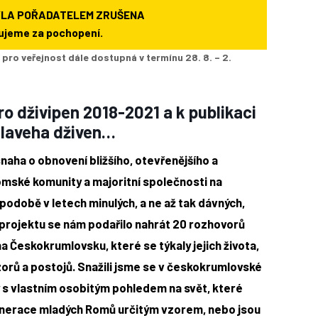
YLA POŘADATELEM ZRUŠENA
ujeme za pochopení.
 pro veřejnost dále dostupná v termínu 28. 8. – 2.
o dživipen 2018-2021 a k publikaci
 laveha dživen…
snaha o obnovení bližšího, otevřenějšího a
omské komunity a majoritní společnosti na
podobě v letech minulých, a ne až tak dávných,
 projektu se nám podařilo nahrát 20 rozhovorů
a Českokrumlovsku, které se týkaly jejich života,
zorů a postojů. Snažili jsme se v českokrumlovské
y s vlastním osobitým pohledem na svět, které
enerace mladých Romů určitým vzorem, nebo jsou