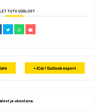
ÍLET TUTO UDÁLOST
dáře
+ iCal / Outlook export
álost je ukončena.