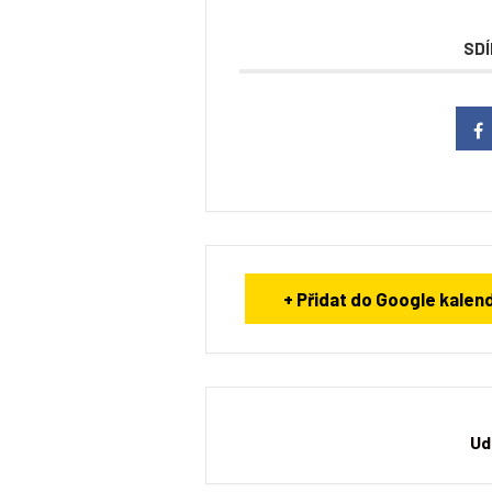
SD
+ Přidat do Google kalen
Ud