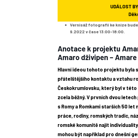
UDÁLOST B
Děk
Vernisáž fotografií ke knize bude
9.2022 v čase 13:00-18:00.
Anotace k projektu Amar
Amaro dživipen – Amare
Hlavní ideou tohoto projektu byla 
přátelštějšího kontaktu a vztahu r
Českokrumlovsku, který byl v této 
zcela běžný. V prvních dvou letech
s Romy a Romkami starších 50 let n
práce, rodiny, romských tradic, ná
romské komunitě najít individualit
mohou být například pro dnešní g