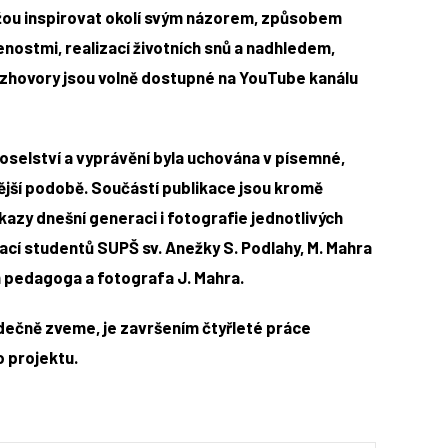
ou inspirovat okolí svým názorem, způsobem
enostmi, realizací životních snů a nadhledem,
rozhovory jsou volně dostupné na YouTube kanálu
poselství a vyprávění byla uchována v písemné,
elnější podobě. Součástí publikace jsou kromě
azy dnešní generaci i fotografie jednotlivých
ací studentů SUPŠ sv. Anežky S. Podlahy, M. Mahra
m pedagoga a fotografa J. Mahra.
rdečně zveme, je završením čtyřleté práce
 projektu.