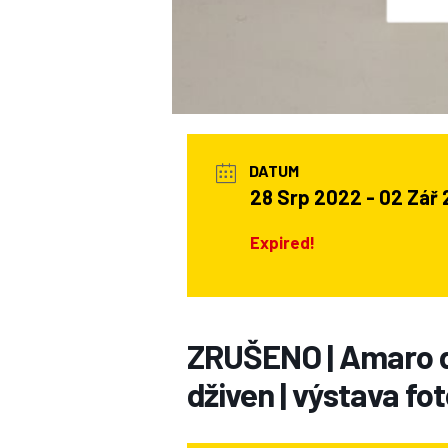
DATUM
28 Srp 2022
- 02 Zář
Expired!
ZRUŠENO | Amaro d
dživen | výstava fot