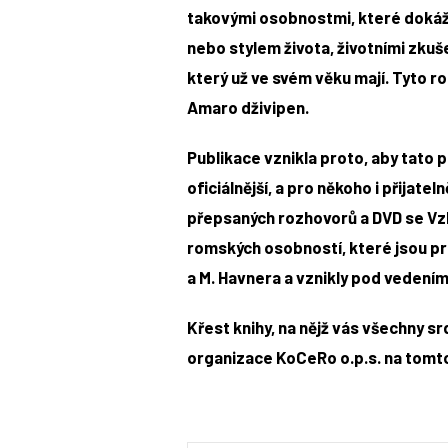
takovými osobnostmi, které dokáž
nebo stylem života, životními zkuš
který už ve svém věku mají. Tyto 
Amaro dživipen.
Publikace vznikla proto, aby tato 
oficiálnější, a pro někoho i přijat
přepsaných rozhovorů a DVD se Vzk
romských osobností, které jsou pr
a M. Havnera a vznikly pod vedení
Křest knihy, na nějž vás všechny s
organizace KoCeRo o.p.s. na tomto