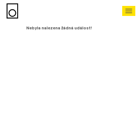
divadlo
PŘE
NAVI
Nebyla nalezena žádná událost!