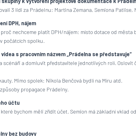
vní skupiny k vytvoření projektové dokumentace k Prádel
ali 3 lidi za Prádelnu: Martina Zemana, Semiona Patlise,
cení DPH, nájem
, proč nechceme platit DPH/nájem: místo dotace od města 
v počátcích spolku.
: videa s pracovním názvem „Prádelna se představuje“
 scénáři a domluvit představitele jednotlivých rolí. Oslovit 
auty. Mimo spolek: Nikola Benčová bydlí na Míru atd.
í způsoby propagace Prádelny.
vého účtu
které bychom měli zřídit účet. Semion má základní vklad od
elny bez budovy