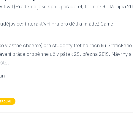
stival (Prádelna jako spolupořadatel, termín: 9.‒13. října 20
dějovice: interaktivní hra pro děti a mládež Game
a
co vlastně chceme) pro studenty třetího ročníku Grafického
vání práce proběhne už v pátek 29. března 2019. Návrhy a 
šte.
an
 SPOLKU