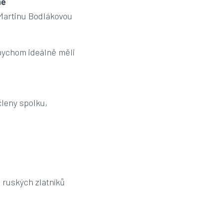
ně
 Martinu Bodlákovou
bychom ideálně měli
členy spolku,
 ruských zlatníků