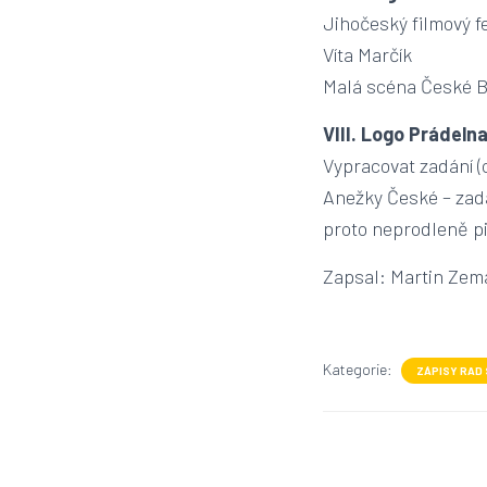
Jihočeský filmový fe
Víta Marčík
Malá scéna České Bu
VIII. Logo Prádeln
Vypracovat zadání (
Anežky České – zadá
proto neprodleně pi
Zapsal: Martin Zem
Kategorie:
ZÁPISY RAD