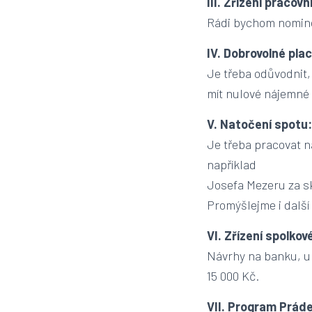
III. Zřízení praco
Rádi bychom nominov
IV. Dobrovolné pla
Je třeba odůvodnit
mít nulové nájemné 
V. Natočení spotu
Je třeba pracovat na
například
Josefa Mezeru za sk
Promýšlejme i dalš
VI. Zřízení spolko
Návrhy na banku, u 
15 000 Kč.
VII. Program Prád