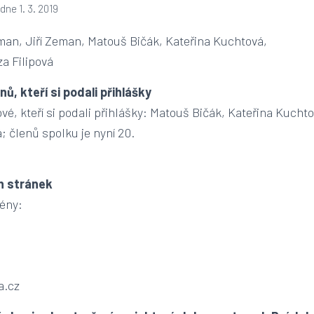
dne
1. 3. 2019
man, Jiří Zeman, Matouš Bičák, Kateřina Kuchtová,
za Filipová
enů, kteří si podali přihlášky
vé, kteří si podali přihlášky: Matouš Bičák, Kateřina Kucht
 členů spolku je nyní 20.
ch stránek
mény:
a.cz