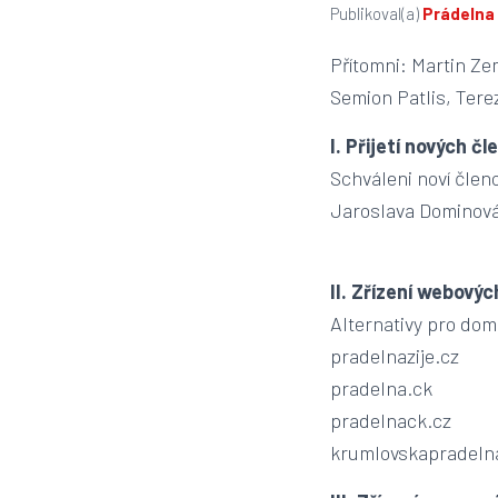
Publikoval(a)
Prádelna
Přítomni: Martin Ze
Semion Patlis, Tere
I. Přijetí nových čl
Schváleni noví členo
Jaroslava Dominová;
II. Zřízení webový
Alternativy pro do
pradelnazije.cz
pradelna.ck
pradelnack.cz
krumlovskapradeln